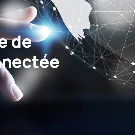
e de
nnectée